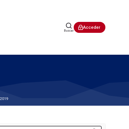
Acceder
Buscar
-2019