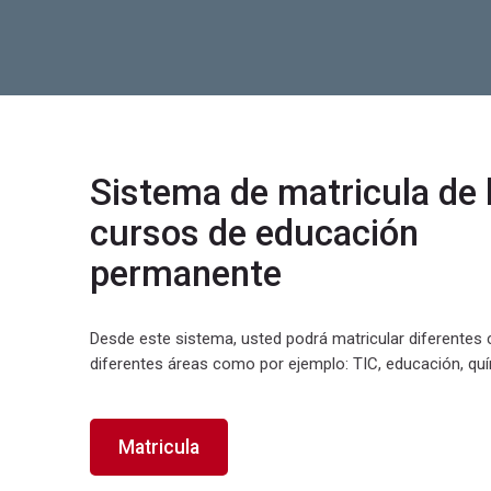
Anuncios de la página
idebars
Aún no hay temas de debate en este foro
Sistema de matricula de 
cursos de educación
Cursos disponibles
permanente
P
r
Desde este sistema, usted podrá matricular diferentes
u
diferentes áreas como por ejemplo: TIC, educación, quí
e
b
a
s
Matricula
5