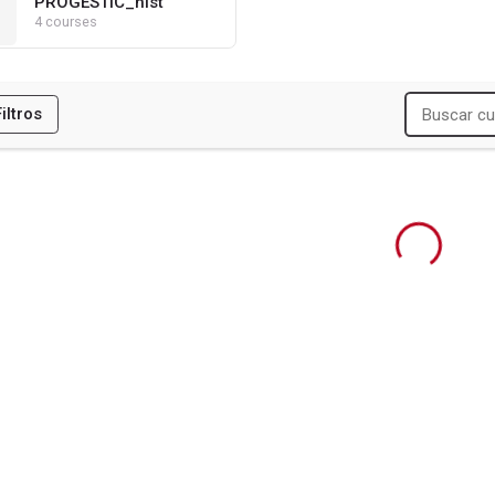
PROGESTIC_hist
4 courses
Filtros
ES
R
DUCACION (CIDE)
NSION ARTISTICA (CIDEA)