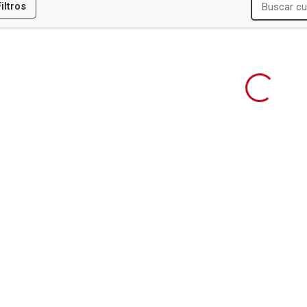
Filtros
ES
R
DUCACION (CIDE)
NSION ARTISTICA (CIDEA)