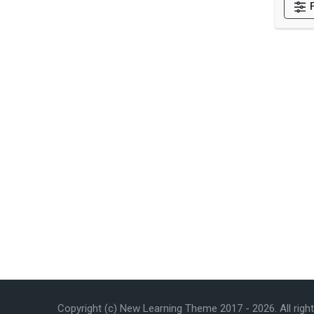
Categorías
RECTORÍA
FACULTAD DE FILOSOFIA Y LETRAS
FACULTAD DE CIENCIAS SOCIALES
FACULTAD DE CIENCIAS EXACTAS Y NATURAL
FACULTAD DE CIENCIAS DE LA SALUD
FACULTAD DE CIENCIAS DE LA TIERRA Y EL MA
CENTRO DE INVESTIGACION Y DOCENCIA EN E
CENTRO DE ESTUDIOS GENERALES
CENTRO DE INVESTIGACION, DOCENCIA Y EXTE
SEDE INTERUNIVERSITARIA DE ALAJUELA
SEDE REGIONAL CHOROTEGA
SEDE REGIONAL BRUNCA
Miscelánea
Escuela de Medicina Veterinaria UNA
Copyright (c) New Learning Theme 2017 -
2026
. All rig