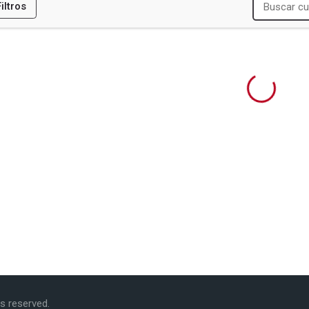
Filtros
ES
R
DUCACION (CIDE)
NSION ARTISTICA (CIDEA)
hts reserved.