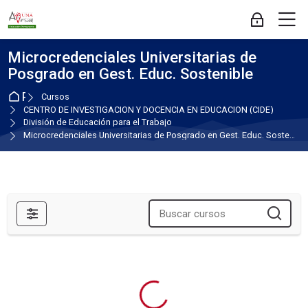
Skip to navigation
Skip to login form
Salta al contenido principal
Skip to accessibility options
Skip to footer
Skip accessibility options
M
Acceder
Microcredenciales Universitarias de
Posgrado en Gest. Educ. Sostenible
Página Principal
Cursos
CENTRO DE INVESTIGACION Y DOCENCIA EN EDUCACION (CIDE)
División de Educación para el Trabajo
Microcredenciales Universitarias de Posgrado en Gest. Educ. Sostenible
Filtros