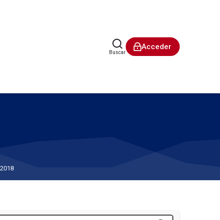
Acceder
Buscar
-2018