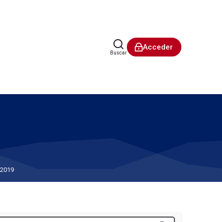
Acceder
Buscar
-2019