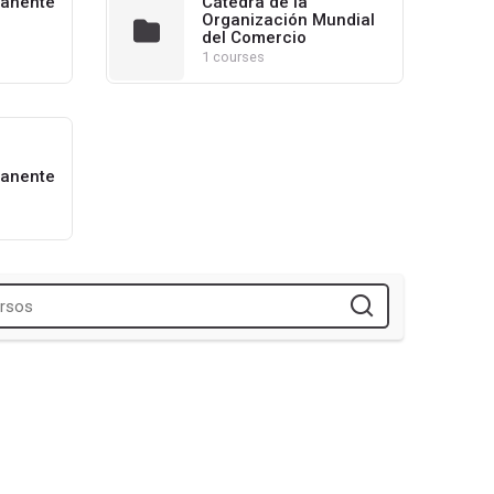
anente
Cátedra de la
Organización Mundial
del Comercio
1 courses
anente