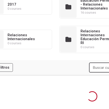
Educación Perm
2017
- Relaciones
Internacionales
0 courses
16 courses
Relaciones
Relaciones
Internaciones
Internacionales
Educación Perm
ES
RI
0 courses
0 courses
R
DUCACION (CIDE)
Filtros
NSION ARTISTICA (CIDEA)