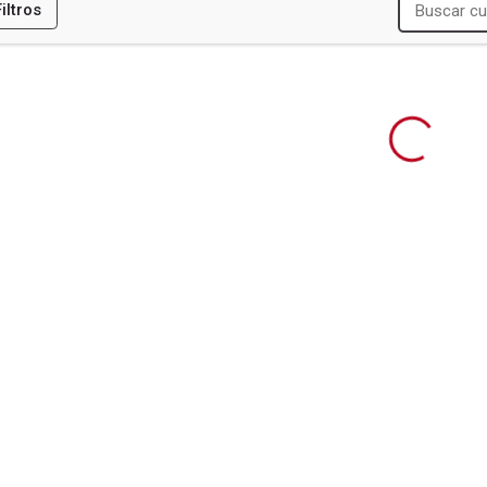
Filtros
ES
R
DUCACION (CIDE)
NSION ARTISTICA (CIDEA)