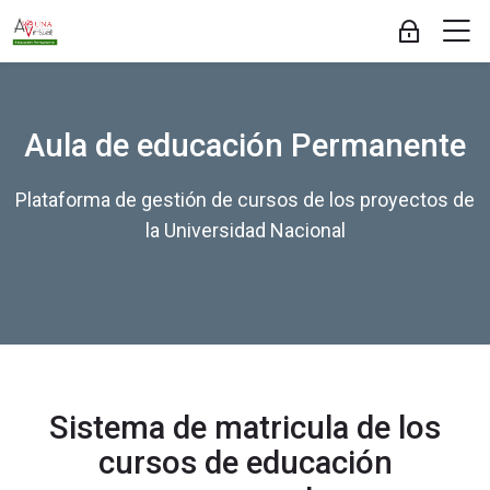
Skip to navigation
Skip to login form
Salta al contenido principal
Skip to accessibility options
Skip to footer
Skip accessibility options
M
Acceder
Aula Virtual de Educación Permanente - U
P
r
Aula de educación Permanente
u
e
n
Plataforma de gestión de cursos de los proyectos de
a
la Universidad Nacional
s
Anuncios de la página
Sistema de matricula de los
Aún no hay temas de debate en este foro
cursos de educación