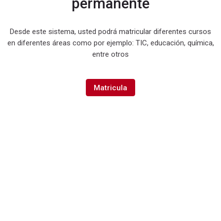
permanente
Desde este sistema, usted podrá matricular diferentes cursos
Cursos disponibles
en diferentes áreas como por ejemplo: TIC, educación, química,
entre otros
P
r
Matricula
u
e
b
a
s
ICAI
5
.
1
.
Bloques
Salta Categorías
Última modificación: lunes, 16 de junio de 2025, 14:18
3
Categorías
+